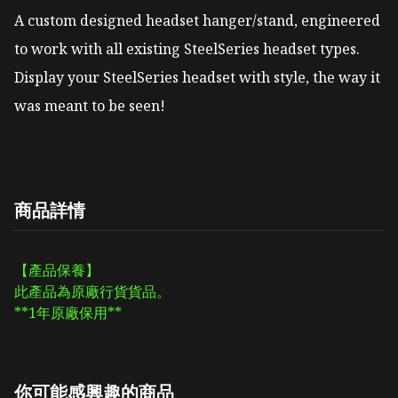
A custom designed headset hanger/stand, engineered 
to work with all existing SteelSeries headset types. 
Display your SteelSeries headset with style, the way it 
was meant to be seen!
商品詳情
【產品保養】
此產品為原廠行貨貨品。
**1年原廠保用**
你可能感興趣的商品